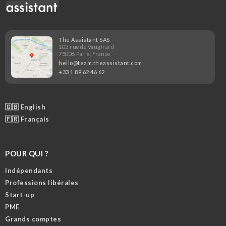
The Assistant SAS
103 rue de Vaugirard
75006 Paris, France
hello@team.theassistant.com
+33 1 89 62 46 62
🇬🇧 English
🇫🇷 Français
POUR QUI ?
Indépendants
Professions libérales
Start-up
PME
Grands comptes